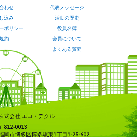
合わせ
代表メッセージ
し込み
活動の歴史
ーポリシー
役員名簿
規約
会員について
よくある質問
株式会社 エコ・テクル
〒812-0013
福岡市博多区博多駅東1丁目1-25-602