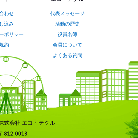
合わせ
代表メッセージ
し込み
活動の歴史
ーポリシー
役員名簿
規約
会員について
よくある質問
株式会社 エコ・テクル
〒812-0013