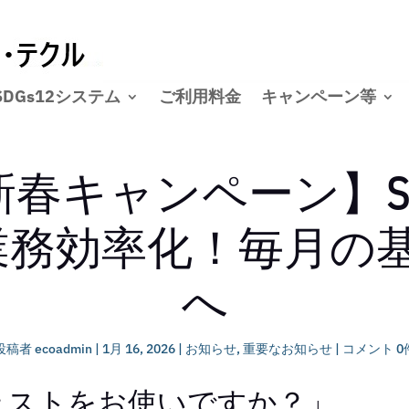
SDGs12システム
ご利用料金
キャンペーン等
年新春キャンペーン】S
業務効率化！毎月の基
へ
投稿者
ecoadmin
|
1月 16, 2026
|
お知らせ
,
重要なお知らせ
|
コメント 0
ェストをお使いですか？」