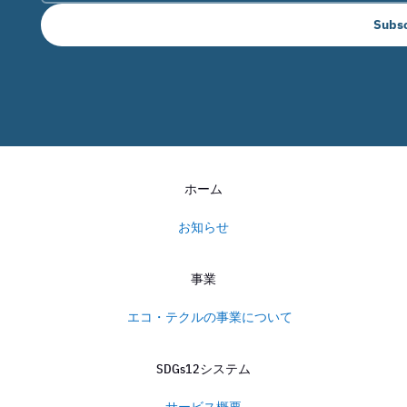
Subs
ホーム
お知らせ
事業
エコ・テクルの事業について
SDGs12システム
サービス概要