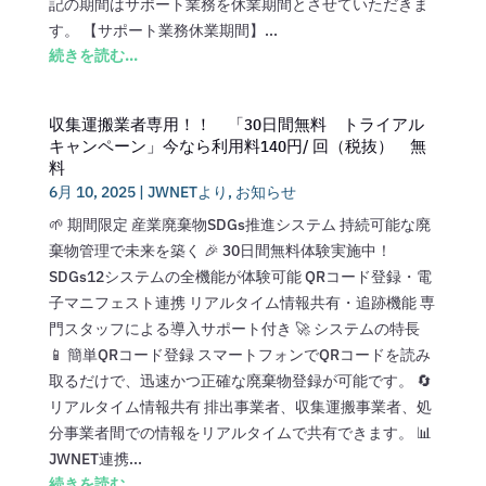
記の期間はサポート業務を休業期間とさせていただきま
す。 【サポート業務休業期間】...
続きを読む...
収集運搬業者専用！！ 「30日間無料 トライアル
キャンペーン」今なら利用料140円/ 回（税抜） 無
料
6月 10, 2025
|
JWNETより
,
お知らせ
🌱 期間限定 産業廃棄物SDGs推進システム 持続可能な廃
棄物管理で未来を築く 🎉 30日間無料体験実施中！
SDGs12システムの全機能が体験可能 QRコード登録・電
子マニフェスト連携 リアルタイム情報共有・追跡機能 専
門スタッフによる導入サポート付き 🚀 システムの特長
📱 簡単QRコード登録 スマートフォンでQRコードを読み
取るだけで、迅速かつ正確な廃棄物登録が可能です。 🔄
リアルタイム情報共有 排出事業者、収集運搬事業者、処
分事業者間での情報をリアルタイムで共有できます。 📊
JWNET連携...
続きを読む...