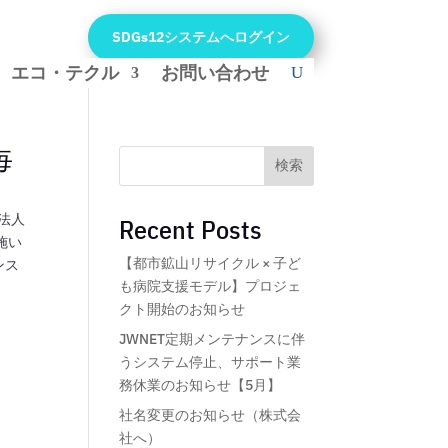
SDGs12システムへログイン
エコ・テクル
お問い合わせ
毎
検索
法人
Recent Posts
施い
【都市鉱山リサイクル × 子ど
ンス
も病院支援モデル】プロジェ
クト開始のお知らせ
JWNET定期メンテナンスに伴
うシステム停止、サポート業
務休業のお知らせ【5月】
社名変更のお知らせ（株式会
社へ）